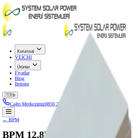
Kurumsal
VEICHI
Ürünler
Fiyatlar
Blog
İletişim
🇹🇷
tr
Çağrı Merkezimiz
0850 225 14 15
← BPM
BPM 12,8V 200AH LiFePO4