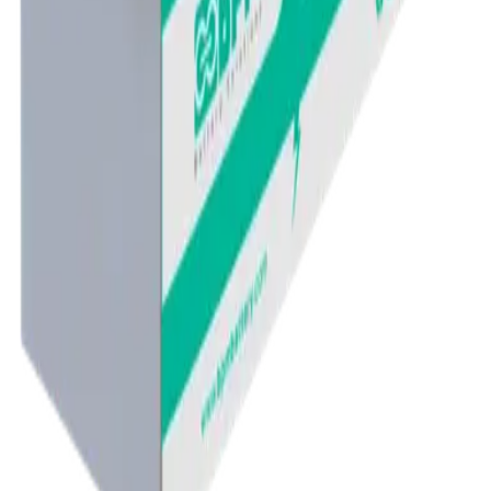
Telefon: +90 850 225 14 15
E-Mail: info@sspenergy.com
Adres: Burak Mah. Eski Nizip, 6100. Cd. No:37/C, 27060
Şehitkamil/Gaziantep
KVKK Aydınlatma Metni
Gizlilik Politikası
Çerez Politikası
Kullanım Şartları
LinkedIn
Instagram
Facebook
Twitter / X
YouTube
Türkiye Ana Dağıtıcılıklarımız