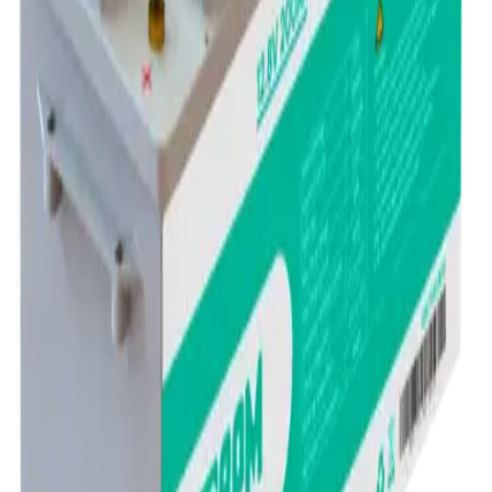
Ana Sayfa
VEICHI
Ürünler
Solar Taşıyıcı Sistemler
Fiyatlarımız
Blog
İletişim
Hakkımızda
Ekibimiz
Sosyal
Sertifikalarımız
Misyonumuz & Vizyonumuz