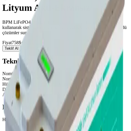
Lityum Akü-Ekransız
BPM LiFePO4 Piller, yeni nesil enerji depolama teknolojisini
kullanarak sistemleriniz için kaliteli, yüksek verimli ve uzun ömürlü
çözümler sunar.
Fiyat
758$+KDV
Dökümanlar
Teklif Al
Teknik Özellikler
Nominal Voltaj
12,8V
Nominal Kapasite
200Ah
Hücre Tipi
LiFePO4 (Lityum Demir Fosfat)
Döngü Ömrü
5000
Ağırlık
20000g± 300g
Dökümanlar
Henüz döküman eklenmedi.